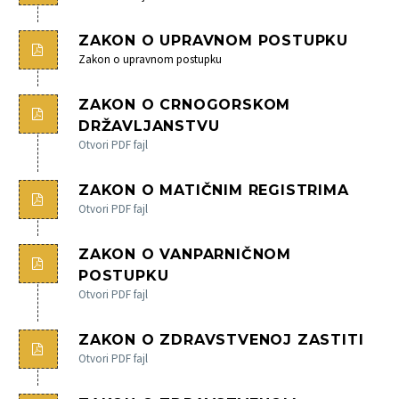
ZAKON O UPRAVNOM POSTUPKU
Zakon o upravnom postupku
ZAKON O CRNOGORSKOM
DRŽAVLJANSTVU
Otvori PDF fajl
ZAKON O MATIČNIM REGISTRIMA
Otvori PDF fajl
ZAKON O VANPARNIČNOM
POSTUPKU
Otvori PDF fajl
ZAKON O ZDRAVSTVENOJ ZASTITI
Otvori PDF fajl