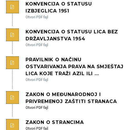
KONVENCIJA O STATUSU
IZBJEGLICA 1951
Otvori PDF fajl
English
KONVENCIJA O STATUSU LICA BEZ
Crnogorski
DRŽAVLJANSTVA 1954
Otvori PDF fajl
PRAVILNIK O NAČINU
OSTVARIVANJA PRAVA NA SMJEŠTAJ
LICA KOJE TRAŽI AZIL ILI ...
Otvori PDF fajl
ZAKON O MEĐUNARODNOJ I
PRIVREMENOJ ZAŠTITI STRANACA
Otvori PDF fajl
ZAKON O STRANCIMA
Otvori PDF fajl